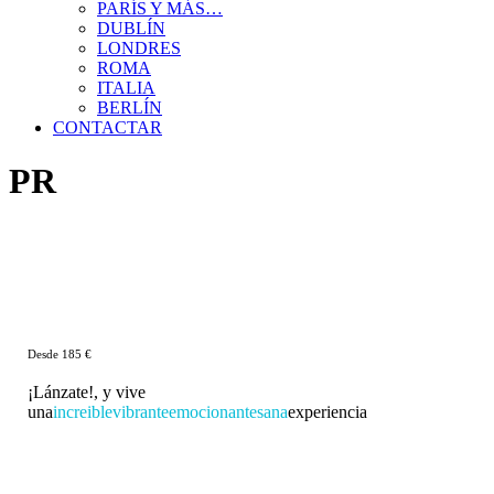
PARÍS Y MÁS…
DUBLÍN
LONDRES
ROMA
ITALIA
BERLÍN
CONTACTAR
PR
Desde 185 €
¡Lánzate!, y vive
una
increible
vibrante
emocionante
sana
experiencia